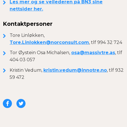
Les mer og se veilederen på BN3 sine
nettsider her.
Kontaktpersoner
Tore Linløkken,
Tore.Linlokken@norconsult.com
, tlf 994 32 724
Tor Øystein Osa Michalsen,
osa@massivtre.as
, tlf
404 03 057
Kristin Vedum,
kristin.vedum@innotre.no
, tlf 932
59 472
Del
Del
på
på
Facebook
Twitter