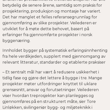
betydelig de senere årene, samtidig som praksis for
prosjektering, produksjon og montasje har variert.
Det har manglet et felles referansegrunnlag for
gjennomføring av slike prosjekter. Veilederen er
utviklet for å møte dette behovet, basert på
erfaringer fra gjennomførte prosjekter i norsk
byggenæring.
Innholdet bygger på systematisk erfaringsinnhenting
fra hele verdikjeden, supplert med gjennomgang av
relevant litteratur, standarder og etablerte praksiser
– Et sentralt mål har vært å redusere usikkerhet i
tidlig fase og gjøre det lettere å bygge i tre. Mange
prosjekter møter utfordringer knyttet til uklare
grensesnitt, ansvar og forutsetninger. Veilederen
viser hvordan treprosjekter kan planlegges og
gjennomføres på en strukturert måte, sier Tore
Linløkken, sivilingeniør bygg- og miljøteknikk i