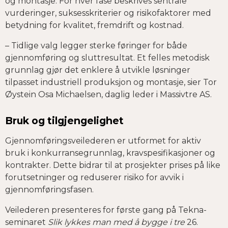
og montasje. For hver fase beskrives sentrale
vurderinger, suksesskriterier og risikofaktorer med
betydning for kvalitet, fremdrift og kostnad.
– Tidlige valg legger sterke føringer for både
gjennomføring og sluttresultat. Et felles metodisk
grunnlag gjør det enklere å utvikle løsninger
tilpasset industriell produksjon og montasje, sier Tor
Øystein Osa Michaelsen, daglig leder i Massivtre AS.
Bruk og tilgjengelighet
Gjennomføringsveilederen er utformet for aktiv
bruk i konkurransegrunnlag, kravspesifikasjoner og
kontrakter. Dette bidrar til at prosjekter prises på like
forutsetninger og reduserer risiko for avvik i
gjennomføringsfasen.
Veilederen presenteres for første gang på Tekna-
seminaret
Slik lykkes man med å bygge i tre
26.