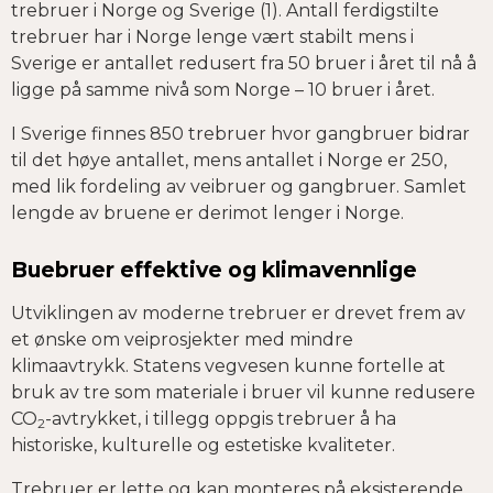
trebruer i Norge og Sverige (1). Antall ferdigstilte
trebruer har i Norge lenge vært stabilt mens i
Sverige er antallet redusert fra 50 bruer i året til nå å
ligge på samme nivå som Norge – 10 bruer i året.
I Sverige finnes 850 trebruer hvor gangbruer bidrar
til det høye antallet, mens antallet i Norge er 250,
med lik fordeling av veibruer og gangbruer. Samlet
lengde av bruene er derimot lenger i Norge.
Buebruer effektive og klimavennlige
Utviklingen av moderne trebruer er drevet frem av
et ønske om veiprosjekter med mindre
klimaavtrykk. Statens vegvesen kunne fortelle at
bruk av tre som materiale i bruer vil kunne redusere
CO
-avtrykket, i tillegg oppgis trebruer å ha
2
historiske, kulturelle og estetiske kvaliteter.
Trebruer er lette og kan monteres på eksisterende