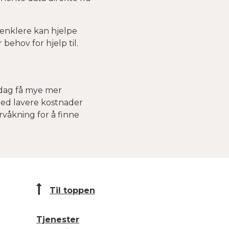
i enklere kan hjelpe
hov for hjelp til.
i dag få mye mer
Med lavere kostnader
rvåkning for å finne
Til toppen
Tjenester