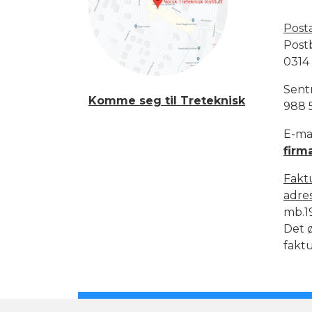
Post
Post
0314
Sent
Komme seg til Treteknisk
988 
E-mai
firm
Fakt
adre
mb.1
Det ø
faktu