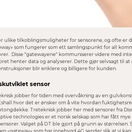
r ulike tilkoblingsmuligheter for sensorene, og ofte er 
eway» som fungerer som ett samlingspunkt for all ko
rer. Disse "gatewayene" kommuniserer videre med interne
ret henter data og analyserer. Dette gjør selvsagt til a
nstruksjoner blir enklere og billigere for kunden.
skutviklet sensor
eknisk jobber for tiden med overvåkning av en gulvkonst
tshall hvor det er ønsker om å vite hvordan fuktighetsn
etongdekke. Treteknisk jobber her med sensorer fra Disr
uptive technologies er et norsk selskap som har fått m
sensorer. Valget på DT ble gjort på grunn av størrelsen.
en «gateway» som har innebygd 4G sender slik at vi kan 