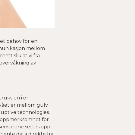
det behov for en
mmunikasjon mellom
tt slik at vi fra
t overvåkning av
ruksjon i en
ivået er mellom gulv
uptive technologies.
ye oppmerksomhet for
 Sensorene settes opp
hente data direkte fra