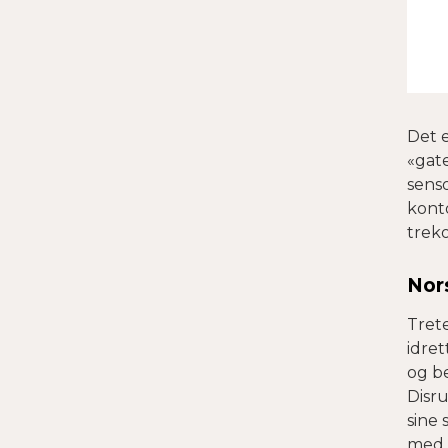
Det e
«gat
senso
konto
treko
Nor
Tret
idret
og b
Disr
sine 
med 