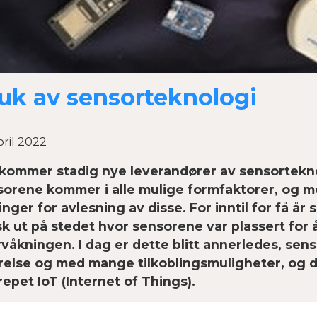
uk av sensorteknologi
pril 2022
kommer stadig nye leverandører av sensortekn
orene kommer i alle mulige formfaktorer, og med
inger for avlesning av disse. For inntil for få år 
sk ut på stedet hvor sensorene var plassert for å
våkningen. I dag er dette blitt annerledes, sen
relse og med mange tilkoblingsmuligheter, og de
epet IoT (Internet of Things).