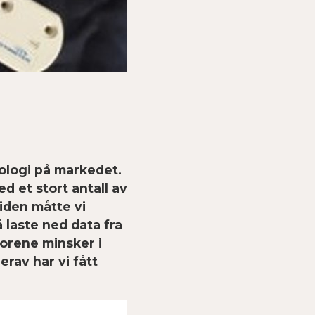
ologi på markedet.
 et stort antall av
siden måtte vi
 laste ned data fra
sorene minsker i
rav har vi fått