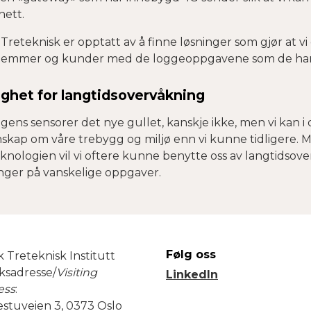
nett.
 Treteknisk er opptatt av å finne løsninger som gjør at v
emmer og kunder med de loggeoppgavene som de har be
ighet for langtidsovervåkning
gens sensorer det nye gullet, kanskje ikke, men vi kan 
skap om våre trebygg og miljø enn vi kunne tidligere. 
knologien vil vi oftere kunne benytte oss av langtidsove
inger på vanskelige oppgaver.
Følg oss
 Treteknisk Institutt
ksadresse/
Visiting
LinkedIn
ess
:
estuveien 3, 0373 Oslo