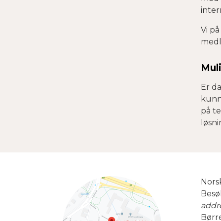
inter
Vi på
medl
Mul
Er da
kunn
på te
løsn
Norsk
Besø
addr
Børr