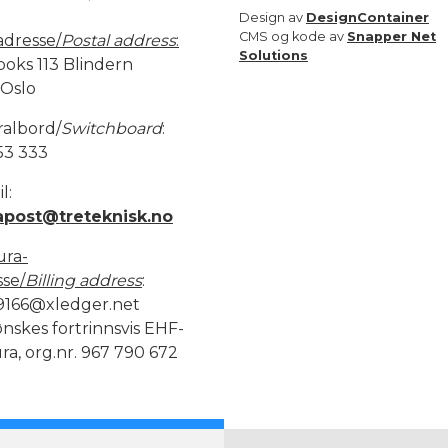
Design av
DesignContainer
CMS og kode av
Snapper Net
adresse/
Postal address
:
Solutions
boks 113 Blindern
 Oslo
ralbord/
Switchboard
:
53 333
l:
apost@treteknisk.no
ura-
sse/
Billing address
:
9166@xledger.net
nskes fortrinnsvis EHF-
ra, org.nr. 967 790 672