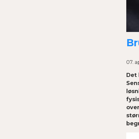
Br
07. a
Det 
Sens
løsn
fysi
over
stør
begr