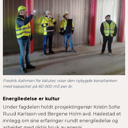
Fredrik Aahman fra Valutec viser den nybygde kanaltørken
med kapasitet på 60 000 m3 per år.
Energiledelse er kultur
Under fagdelen holdt prosjektingeniør Kristin Sofie
Ruud Karlsson ved Bergene Holm avd. Haslestad et
innlegg om sine erfaringer rundt energiledelse og
arbeidet med riktig bruk av energi.