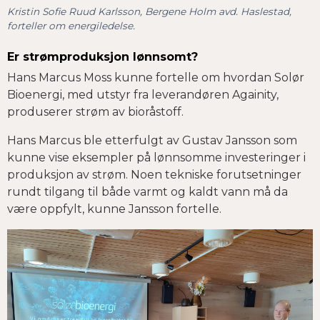
Kristin Sofie Ruud Karlsson, Bergene Holm avd. Haslestad,
forteller om energiledelse.
Er strømproduksjon lønnsomt?
Hans Marcus Moss kunne fortelle om hvordan Solør
Bioenergi, med utstyr fra leverandøren Againity,
produserer strøm av bioråstoff.
Hans Marcus ble etterfulgt av Gustav Jansson som
kunne vise eksempler på lønnsomme investeringer i
produksjon av strøm. Noen tekniske forutsetninger
rundt tilgang til både varmt og kaldt vann må da
være oppfylt, kunne Jansson fortelle.