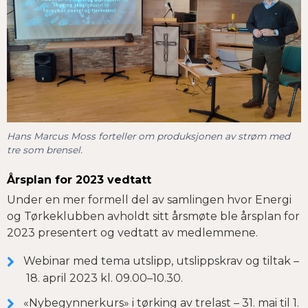
Hans Marcus Moss forteller om produksjonen av strøm med
tre som brensel.
Årsplan for 2023 vedtatt
Under en mer formell del av samlingen hvor Energi
og Tørkeklubben avholdt sitt årsmøte ble årsplan for
2023 presentert og vedtatt av medlemmene.
Webinar med tema utslipp, utslippskrav og tiltak –
18. april 2023 kl. 09.00–10.30.
«Nybegynnerkurs» i tørking av trelast – 31. mai til 1.