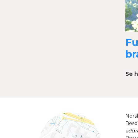
Fu
br
Se h
Norsk
Besø
addr