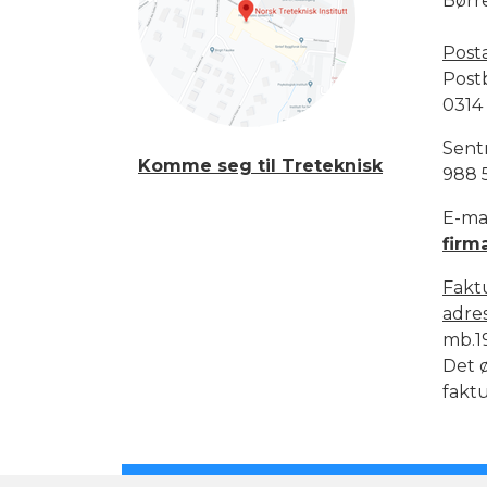
Børr
Post
Post
0314
Sent
Komme seg til Treteknisk
988 
E-mai
firm
Fakt
adre
mb.1
Det ø
faktu