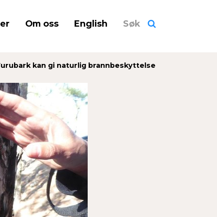
ner
Om oss
English
Søk
Furubark kan gi naturlig brannbeskyttelse