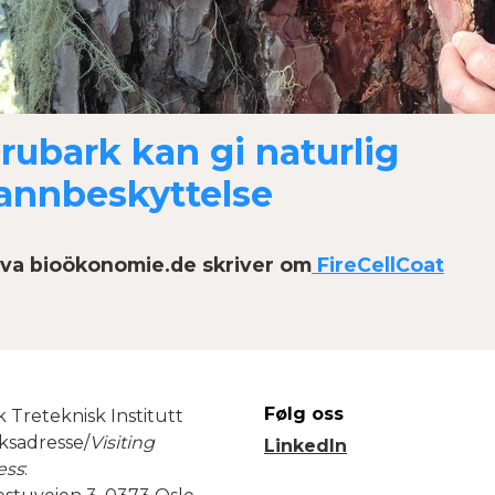
rubark kan gi naturlig
annbeskyttelse
va bioökonomie.de skriver om
FireCellCoat
Følg oss
 Treteknisk Institutt
ksadresse/
Visiting
LinkedIn
ess
: