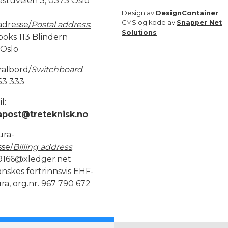
estuveien 3, 0373 Oslo
Design av
DesignContainer
CMS og kode av
Snapper Net
adresse/
Postal address
:
Solutions
boks 113 Blindern
 Oslo
ralbord/
Switchboard
:
53 333
l:
apost@treteknisk.no
ura-
sse/
Billing address
:
9166@xledger.net
nskes fortrinnsvis EHF-
ra, org.nr. 967 790 672