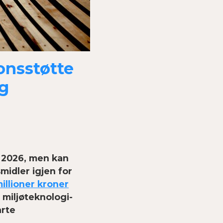
onsstøtte
g
r 2026, men kan
midler igjen for
illioner kroner
miljø­teknologi­
arte