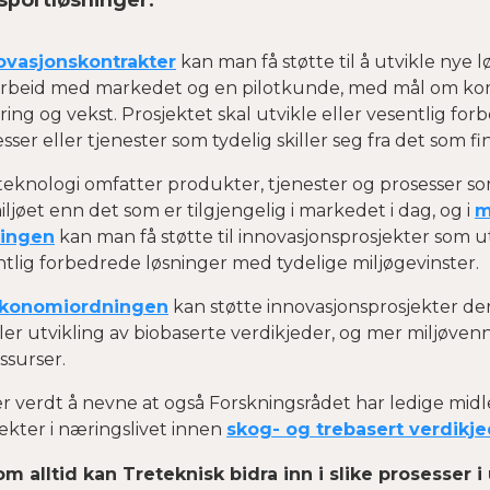
ovasjonskontrakter
kan man få støtte til å utvikle nye lø
rbeid med markedet og en pilotkunde, med mål om kom
ring og vekst. Prosjektet skal utvikle eller vesentlig fo
sser eller tjenester som tydelig skiller seg fra det som fi
teknologi omfatter produkter, tjenester og prosesser so
iljøet enn det som er tilgjengelig i markedet i dag, og i
m
ingen
kan man få støtte til innovasjonsprosjekter som ut
tlig forbedrede løsninger med tydelige miljøgevinster.
økonomiordningen
kan støtte innovasjonsprosjekter der
ler utvikling av biobaserte verdikjeder, og mer miljøvenn
ssurser.
er verdt å nevne at også Forskningsrådet har ledige mid
ekter i næringslivet innen
skog- og trebasert verdikj
m alltid kan Treteknisk bidra inn i slike prosesser i