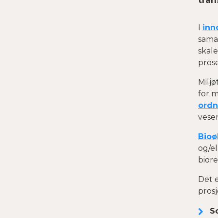
I
inn
sama
skale
prose
Miljø
for m
ordn
vesen
Bio
og/el
biore
Det 
prosj
So