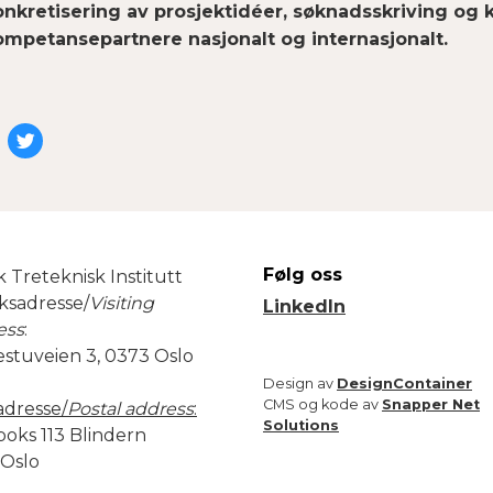
onkretisering av prosjektidéer, søknads­skriving og k
ompetanse­partnere nasjonalt og internasjonalt.
l
Del
på
acebook
Twitter
Følg oss
 Treteknisk Institutt
ksadresse/
Visiting
LinkedIn
ess
:
estuveien 3, 0373 Oslo
Design av
DesignContainer
CMS og kode av
Snapper Net
adresse/
Postal address
:
Solutions
boks 113 Blindern
 Oslo