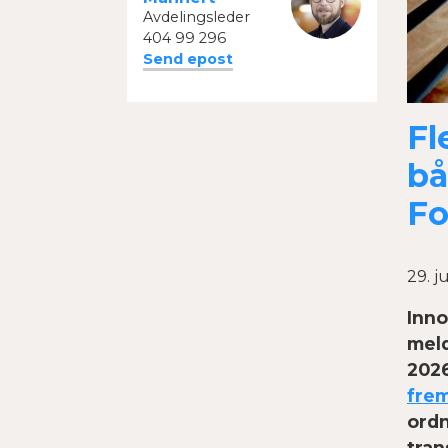
Avdelingsleder
404 99 296
Send epost
Fl
bå
Fo
29. j
Inno
meld
202
frem
ordn
tran