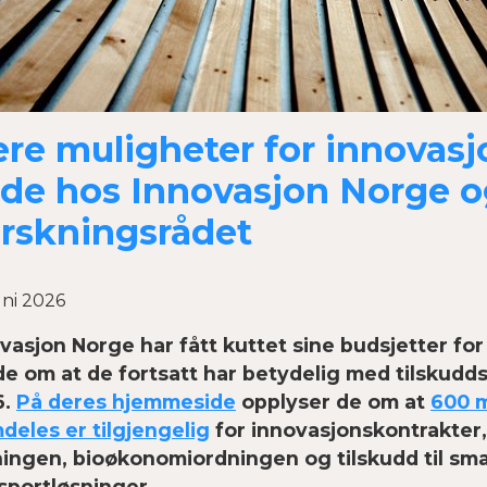
ere muligheter for innovasj
de hos Innovasjon Norge o
rskningsrådet
uni 2026
vasjon Norge har fått kuttet sine budsjetter fo
e om at de fortsatt har betydelig med tilskudds
6.
På deres hjemmeside
opplyser de om at
600 m
deles er tilgjengelig
for innovasjonskontrakter, 
ingen, bioøkonomiordningen og tilskudd til sm
sportløsninger.