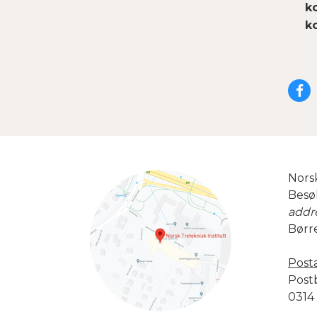
k
k
De
på
F
Norsk
Besø
addr
Børr
Post
Post
0314