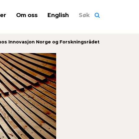
ner
Om oss
English
Søk
hos Innovasjon Norge og Forsknings­rådet