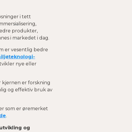
sninger i tett
mersialisering,
rbedre produkter,
nnes i markedet i dag.
m er vesentlig bedre
iljø­teknologi­
vikler nye eller
 kjernen er forskning
lig og effektiv bruk av
ler som er øremerket
ede
.
 utvikling og