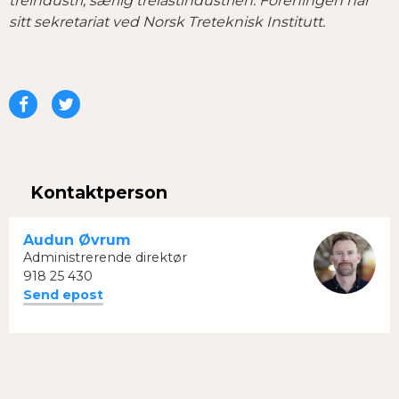
treindustri, særlig trelastindustrien. Foreningen har
sitt sekretariat ved Norsk Treteknisk Institutt.
Del
Del
på
på
Facebook
Twitter
Kontaktperson
Audun Øvrum
Administrerende direktør
918 25 430
Send epost