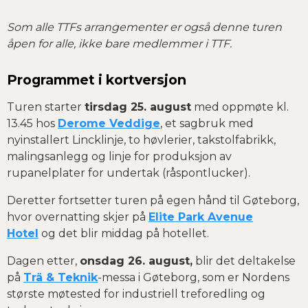
Som alle TTFs arrangementer er også denne turen
åpen for alle, ikke bare medlemmer i TTF.
Programmet i kortversjon
Turen starter
tirsdag 25. august
med oppmøte kl.
13.45 hos
Derome Veddige
, et sagbruk med
nyinstallert Lincklinje, to høvlerier, takstolfabrikk,
malingsanlegg og linje for produksjon av
rupanelplater for undertak (råspontlucker).
Deretter fortsetter turen på egen hånd til Gøteborg,
hvor overnatting skjer på
Elite Park Avenue
Hotel
og det blir middag på hotellet.
Dagen etter,
onsdag 26. august,
blir det deltakelse
på
Trä & Teknik
-messa i Gøteborg, som er Nordens
største møtested for industriell treforedling og