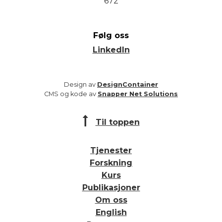
672
Følg oss
LinkedIn
Design av
DesignContainer
CMS og kode av
Snapper Net Solutions
Til toppen
Tjenester
Forskning
Kurs
Publikasjoner
Om oss
English