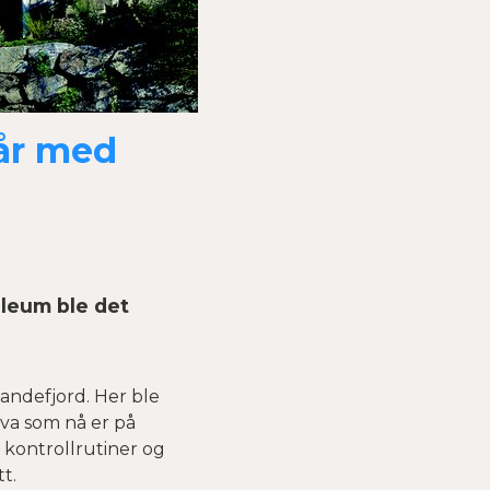
 år med
ileum ble det
andefjord. Her ble
hva som nå er på
 kontrollrutiner og
t.