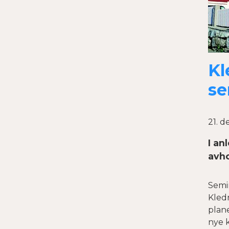
Kl
se
21. 
I an
avho
Semin
Kledn
plane
nye k