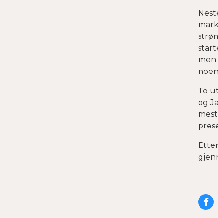
Neste
mark
strøm
start
men f
noen
To ut
og Ja
meste
pres
Etter
gjen
De
på