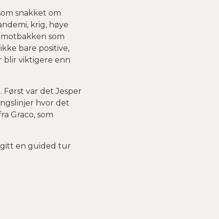
, som snakket om
ndemi, krig, høye
 at motbakken som
ikke bare positive,
blir viktigere enn
 Først var det Jesper
ngslinjer hvor det
fra Graco, som
 gitt en guided tur