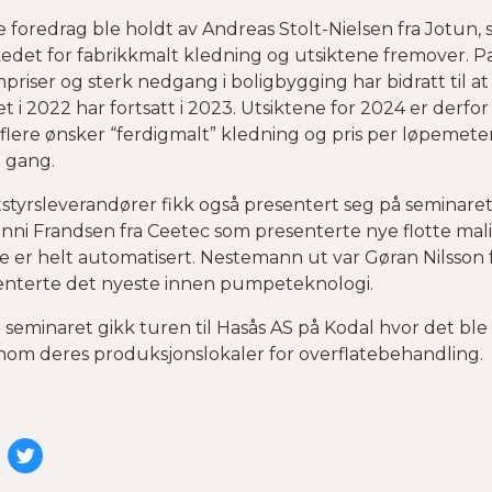
 foredrag ble holdt av Andreas Stolt-Nielsen fra Jotun
edet for fabrikkmalt kledning og utsiktene fremover. Pa
priser og sterk nedgang i boligbygging har bidratt til
et i 2022 har fortsatt i 2023. Utsiktene for 2024 er derfor 
lere ønsker “ferdigmalt” kledning og pris per løpemeter 
 gang.
styrsleverandører fikk også presentert seg på seminaret.
nni Frandsen fra Ceetec som presenterte nye flotte mali
 er helt automatisert. Nestemann ut var Gøran Nilsson 
enterte det nyeste innen pumpeteknologi.
 seminaret gikk turen til Hasås AS på Kodal hvor det ble
nom deres produksjonslokaler for overflatebehandling.
l
Del
på