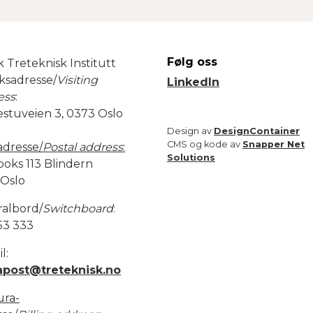
acebook
Twitter
Følg oss
 Treteknisk Institutt
ksadresse/
Visiting
LinkedIn
ess
:
estuveien 3, 0373 Oslo
Design av
DesignContainer
CMS og kode av
Snapper Net
adresse/
Postal address
:
Solutions
boks 113 Blindern
 Oslo
ralbord/
Switchboard
:
53 333
l:
apost@treteknisk.no
ura-