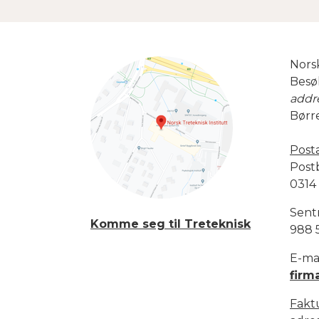
F
Norsk
Besø
addr
Børr
Post
Post
0314
Sent
Komme seg til Treteknisk
988 
E-mai
firm
Fakt