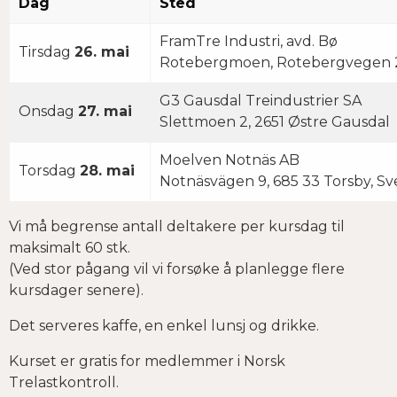
Dag
Sted
FramTre Industri, avd. Bø
Tirsdag
26. mai
Rotebergmoen, Rotebergvegen 21
G3 Gausdal Treindustrier SA
Onsdag
27. mai
Slettmoen 2, 2651 Østre Gausdal
Moelven Notnäs AB
Torsdag
28. mai
Notnäsvägen 9, 685 33 Torsby, Sv
Vi må begrense antall deltakere per kursdag til
maksimalt 60 stk.
(Ved stor pågang vil vi forsøke å planlegge flere
kursdager senere).
Det serveres kaffe, en enkel lunsj og drikke.
Kurset er gratis for medlemmer i Norsk
Trelastkontroll.