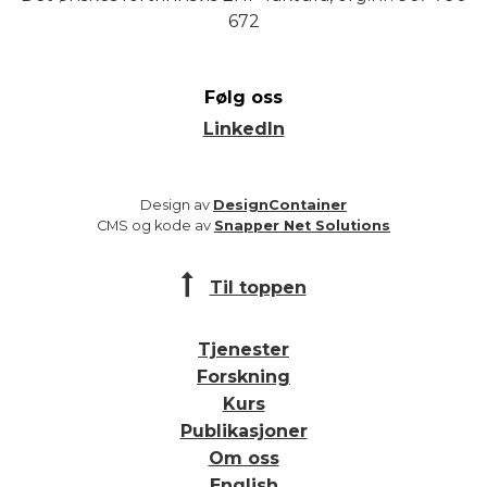
672
Følg oss
LinkedIn
Design av
DesignContainer
CMS og kode av
Snapper Net Solutions
Til toppen
Tjenester
Forskning
Kurs
Publikasjoner
Om oss
English