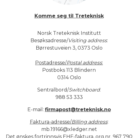
Komme seg til Treteknisk
Norsk Treteknisk Institutt
Besøksadresse/
Visiting address
:
Børrestuveien 3, 0373 Oslo
Postadresse/
Postal address
:
Postboks 113 Blindern
0314 Oslo
Sentralbord/
Switchboard
:
988 53 333
E-mail:
firmapost@treteknisk.no
Faktura-adresse/
Billing address
:
mb.19166@xledger.net
Det ønskes fortrinnsvis EHF-faktura, org.nr. 967 790